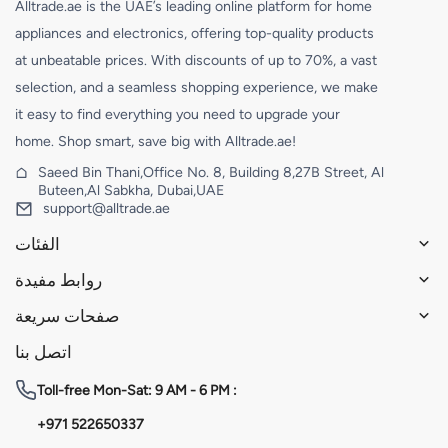
Alltrade.ae is the UAE’s leading online platform for home
appliances and electronics, offering top-quality products
at unbeatable prices. With discounts of up to 70%, a vast
selection, and a seamless shopping experience, we make
it easy to find everything you need to upgrade your
home. Shop smart, save big with Alltrade.ae!
Saeed Bin Thani,Office No. 8, Building 8,27B Street, Al
Buteen,Al Sabkha, Dubai,UAE
support@alltrade.ae
الفئات
روابط مفيدة
صفحات سريعة
اتصل بنا
Toll-free
Mon-Sat: 9 AM - 6 PM :
+971 522650337