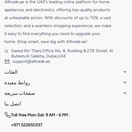
Alltrade.ae is the UAE’s leading online platform for home
appliances and electronics, offering top-quality products
at unbeatable prices. With discounts of up to 70%, a vast
selection, and a seamless shopping experience, we make
it easy to find everything you need to upgrade your
home. Shop smart, save big with Alltrade.ae!
Saeed Bin Thani,Office No. 8, Building 8,27B Street, Al
Buteen,Al Sabkha, Dubai,UAE
support@alltrade.ae
الفئات
روابط مفيدة
صفحات سريعة
اتصل بنا
Toll-free
Mon-Sat: 9 AM - 6 PM :
+971 522650337