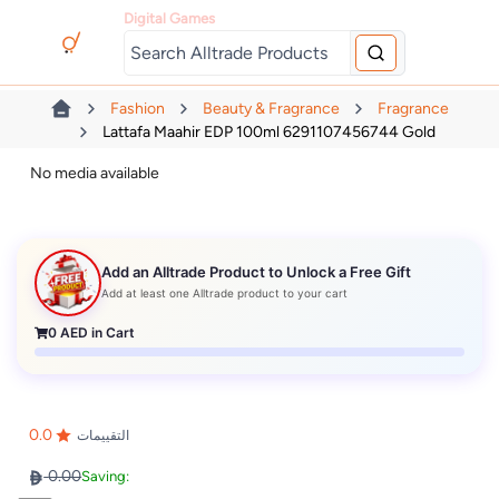
Digital Games
Fashion
Beauty & Fragrance
Fragrance
Lattafa Maahir EDP 100ml 6291107456744 Gold
No media available
Add an Alltrade Product to Unlock a Free Gift
Add at least one Alltrade product to your cart
0
AED in Cart
0.0
التقييمات
0.00
Saving: