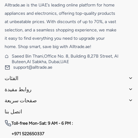
Alltrade.ae is the UAE’s leading online platform for home
appliances and electronics, offering top-quality products
at unbeatable prices. With discounts of up to 70%, a vast
selection, and a seamless shopping experience, we make
it easy to find everything you need to upgrade your
home. Shop smart, save big with Alltrade.ae!
Saeed Bin Thani,Office No. 8, Building 8,27B Street, Al
Buteen,Al Sabkha, Dubai,UAE
support@alltrade.ae
الفئات
روابط مفيدة
صفحات سريعة
اتصل بنا
Toll-free
Mon-Sat: 9 AM - 6 PM :
+971 522650337