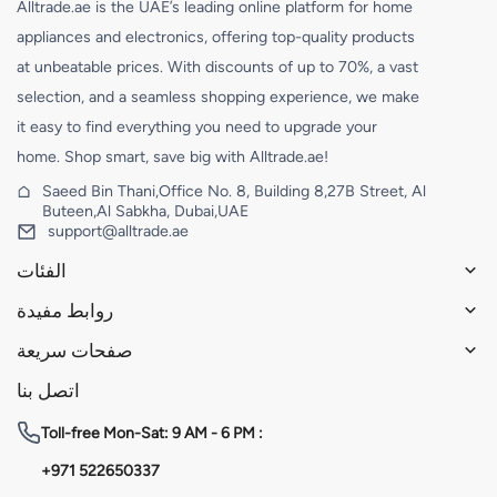
Alltrade.ae is the UAE’s leading online platform for home
appliances and electronics, offering top-quality products
at unbeatable prices. With discounts of up to 70%, a vast
selection, and a seamless shopping experience, we make
it easy to find everything you need to upgrade your
home. Shop smart, save big with Alltrade.ae!
Saeed Bin Thani,Office No. 8, Building 8,27B Street, Al
Buteen,Al Sabkha, Dubai,UAE
support@alltrade.ae
الفئات
روابط مفيدة
صفحات سريعة
اتصل بنا
Toll-free
Mon-Sat: 9 AM - 6 PM :
+971 522650337